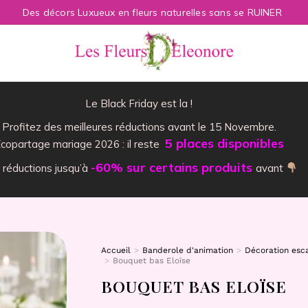
Des décors Luxueux en fleurs naturelles sans se RUINER
Le Black Friday est la !
Profitez des meilleures réductions avant le 15 Novembre.
5 places disponibles
copartage mariage 2026 : il reste
-60% sur certains produits
 réductions jusqu’à
avant
Accueil
Banderole d'animation
Décoration esca
Vous êtes ici :
Bouquet bas Eloïse
BOUQUET BAS ELOÏSE