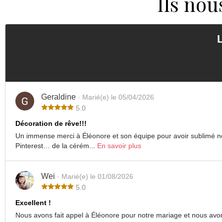
Ils nou
Geraldine
· Marié(e) le 05/04/2026
5.0
Décoration de rêve!!!
Un immense merci à Éléonore et son équipe pour avoir sublimé 
Pinterest… de la cérém...
En savoir plus
Wei
· Marié(e) le 01/08/2026
5.0
Excellent !
Nous avons fait appel à Éléonore pour notre mariage et nous avons