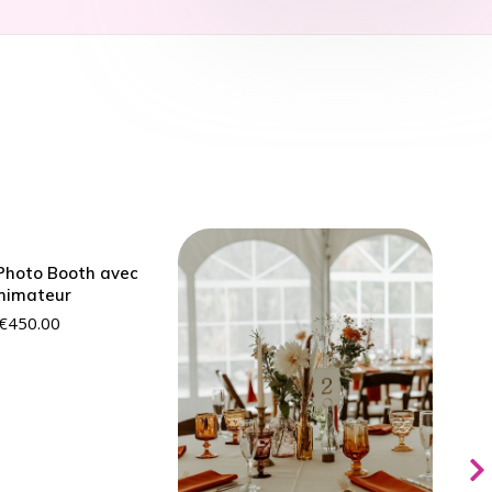
Photo Booth avec
nimateur
€
450.00
Dé