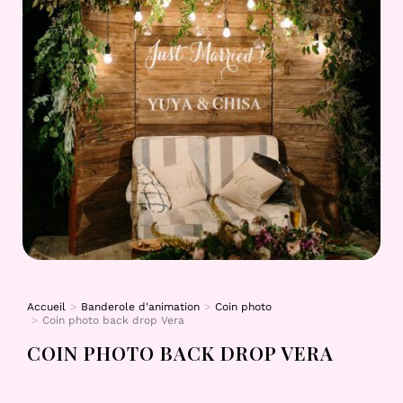
Accueil
Banderole d'animation
Coin photo
Vous êtes ici :
Coin photo back drop Vera
COIN PHOTO BACK DROP VERA