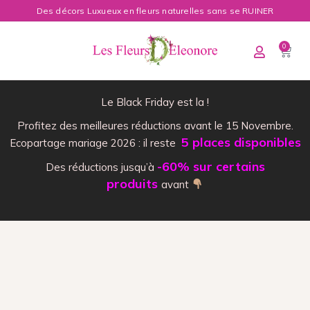
Des décors Luxueux en fleurs naturelles sans se RUINER
0
Le Black Friday est la !
Profitez des meilleures réductions avant le 15 Novembre.
5 places disponibles
Ecopartage mariage 2026 : il reste
-60% sur certains
Des réductions jusqu’à
produits
avant