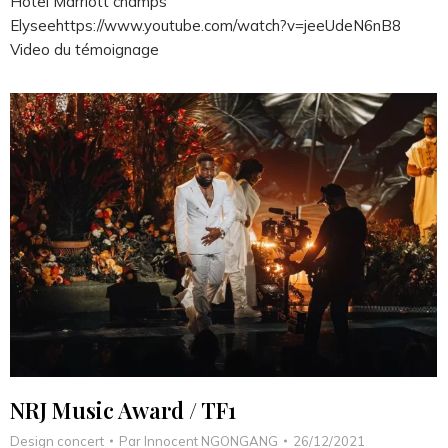
Hôtel Marriott champs
Elyseehttps://www.youtube.com/watch?v=jeeUdeN6nB8
Video du témoignage
NRJ Music Award / TF1
Design concert
Par
Innocent NGONGANG
26/12/2021