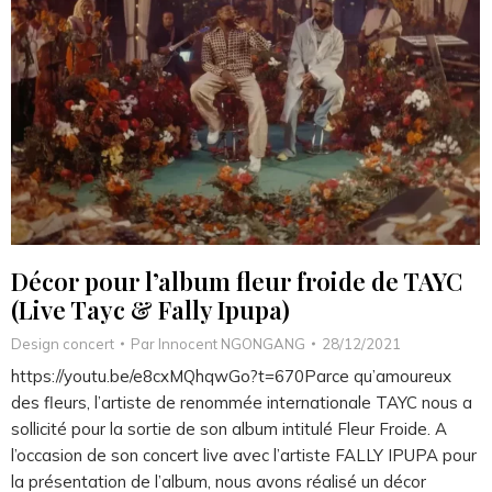
Décor pour l’album fleur froide de TAYC
(Live Tayc & Fally Ipupa)
Design concert
Par
Innocent NGONGANG
28/12/2021
https://youtu.be/e8cxMQhqwGo?t=670Parce qu’amoureux
des fleurs, l’artiste de renommée internationale TAYC nous a
sollicité pour la sortie de son album intitulé Fleur Froide. A
l’occasion de son concert live avec l’artiste FALLY IPUPA pour
la présentation de l’album, nous avons réalisé un décor