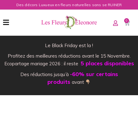
Des décors Luxueux en fleurs naturelles sans se RUINER
0
Le Black Friday est la !
Profitez des meilleures réductions avant le 15 Novembre.
5 places disponibles
Ecopartage mariage 2026 : il reste
-60% sur certains
Des réductions jusqu’à
produits
avant