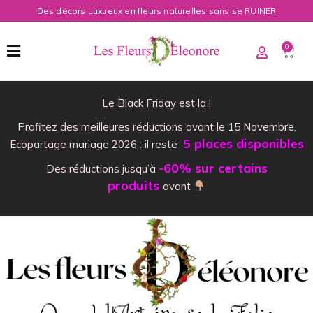
Des décors Luxueux en fleurs naturelles sans se RUINER
0
Le Black Friday est la !
Profitez des meilleures réductions avant le 15 Novembre.
5 places disponibles
Ecopartage mariage 2026 : il reste
-60% sur certains
Des réductions jusqu’à
produits
avant