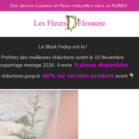
Des décors Luxueux en fleurs naturelles sans se RUINER
Le Black Friday est la !
Profitez des meilleures réductions avant le 15 Novembre.
5 places disponibles
copartage mariage 2026 : il reste
-60% sur certains produits
 réductions jusqu’à
avant